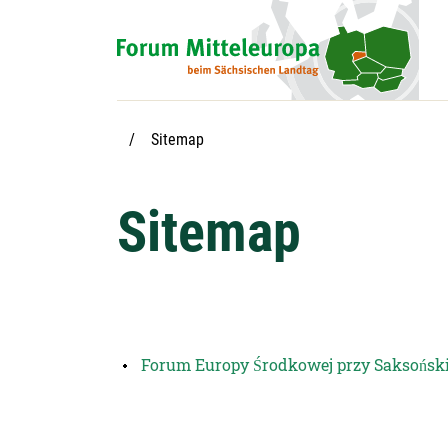
Hauptnavigation
Hauptinhalt
Service
:
Sitemap
Sitemap
Forum Europy Środkowej przy Saksońs