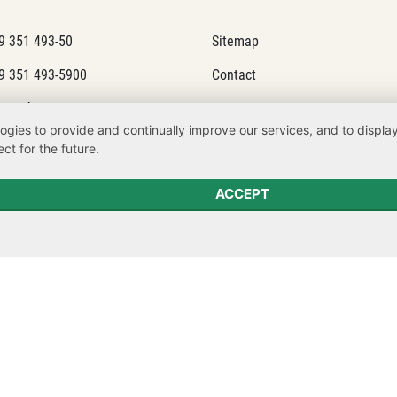
9 351 493-50
Sitemap
9 351 493-5900
Contact
pisać e-mail
Legal details
logies to provide and continually improve our services, and to displ
Datenschutz
ct for the future.
How to get here
ACCEPT