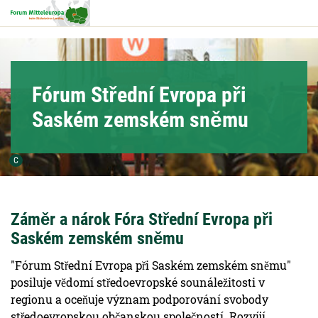
Hauptnavigation
Hauptinhalt
Service
Fórum Střední Evropa při
Saském zemském sněmu
Urheber der Grafik:
C
Záměr a nárok Fóra Střední Evropa při
Saském zemském sněmu
"Fórum Střední Evropa při Saském zemském sněmu"
posiluje vědomí středoevropské sounáležitosti v
regionu a oceňuje význam podporování svobody
středoevropskou občanskou společností. Rozvíjí