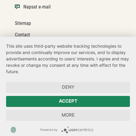
Napsat e-mail
Sitemap
Contact
This site uses third-party website tracking technologies to
Legal details
provide and continually improve our services, and to display
Datenschutz
advertisements according to users' interests. I agree and may
revoke or change my consent at any time with effect for the
How to get here
future.
Zum Sächsischen Landtag
DENY
Der Sächsische Ausländerbeauftragte
ACCEPT
Sächsische Landesbeauftragte zur Aufarbeitung der SED-
MORE
Diktatur
Powered by