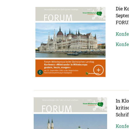
Detailansicht öffnen:
Die K
Septe
FORUM
Konfer
Konfe
Urheber der Grafik:
C
Detailansicht öffnen:
In Kl
kriti
Schri
Konfer