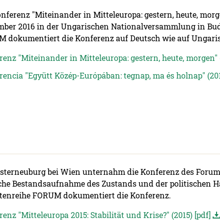
onferenz "Miteinander in Mitteleuropa: gestern, heute, mor
mber 2016 in der Ungarischen Nationalversammlung in Bud
 dokumentiert die Konferenz auf Deutsch wie auf Ungari
enz "Miteinander in Mitteleuropa: gestern, heute, morgen" (
rencia "Együtt Közép-Európában: tegnap, ma és holnap" (201
osterneuburg bei Wien unternahm die Konferenz des Forums
sche Bestandsaufnahme des Zustands und der politischen 
ftenreihe FORUM dokumentiert die Konferenz.
enz "Mitteleuropa 2015: Stabilität und Krise?" (2015) [pdf]