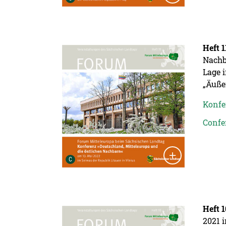
Detailansicht öffnen:
Heft 1
Nachb
Lage i
„Äuße
Konfe
Confe
Urheber der Grafik:
C
Detailansicht öffnen:
Heft 1
2021 