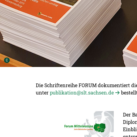
Urheber der Grafik:
C
Die Schriftenreihe FORUM dokumentiert die
unter
publikation@slt.sachsen.de
bestell
Detailansicht öffnen:
Der B
Diplo
Einbl
entsp