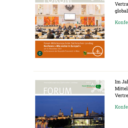
Vertra
globa
Konfer
Urheber der Grafik:
C
Detailansicht öffnen:
Im Ja
Mitte
Vertre
Konfer