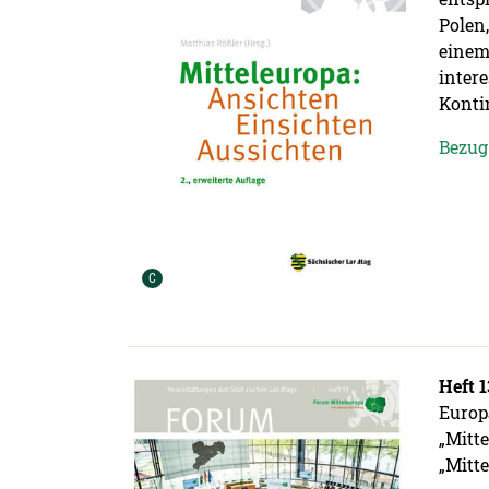
Polen,
einem
inter
Konti
Bezug
Urheber der Grafik:
C
Detailansicht öffnen:
Heft 1
Europ
„Mitt
„Mitt