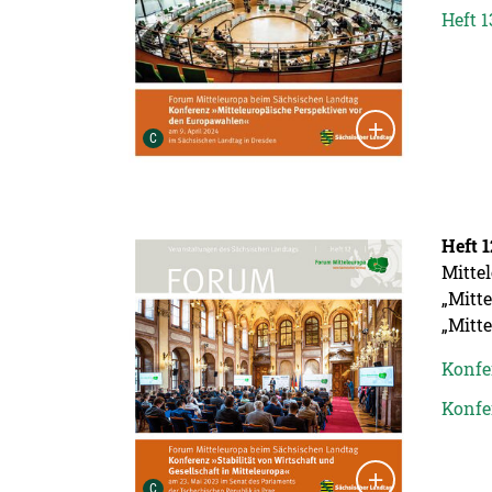
Heft 
Urheber der Grafik:
C
Detailansicht öffnen:
Heft 1
Mitte
„Mitt
„Mitt
Konfer
Konfer
Urheber der Grafik:
C