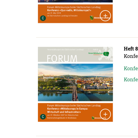
Urheber der Grafik:
C
Detailansicht öffnen:
Heft 8
Konfe
Konfer
Konfer
Urheber der Grafik:
C