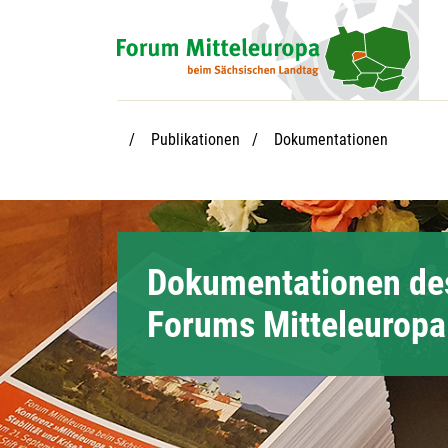
Hauptnavigation
Hauptinhalt
Service
Aktuelle Seite:
Publikationen
Dokumentationen
Dokumentationen de
Forums Mitteleuropa