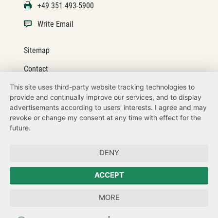
+49 351 493-5900
Write Email
Sitemap
Contact
This site uses third-party website tracking technologies to
Legal details
provide and continually improve our services, and to display
Datenschutz
advertisements according to users' interests. I agree and may
revoke or change my consent at any time with effect for the
How to get here
future.
Zum Sächsischen Landtag
DENY
Der Sächsische Ausländerbeauftragte
ACCEPT
Sächsische Landesbeauftragte zur Aufarbeitung der SED-
MORE
Diktatur