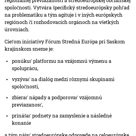
regionálnej previazanosti a stredoeurópskej občianskej
spoločnosti. Vytvára špecifický stredoeurópsky pohľad
na problematiku a tým agituje i v iných európskych
regiónoch či rozhodovacích orgánoch na všetkých
úrovniach.
Cieľom iniciatívy Fórum Stredná Európa pri Saskom
krajinskom sneme je:
ponúkuť platformu na vzájomnú výmenu a
spoluprácu,
vyzývať na dialóg medzi rôznymi skupinami
spoločnosti,
zbierať nápady a podporovať vzájomnú
previazanosť,
prinášať podnety na zamyslenie a následné
konanie
a tým nájsť stredoeurópske odpovede na celoeurópske