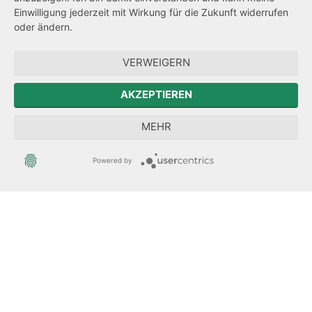
Einwilligung jederzeit mit Wirkung für die Zukunft widerrufen
Hinweisgeberschutz
oder ändern.
Zum Sächsischen Landtag
VERWEIGERN
Der Sächsische Integrationsbeauftragte
AKZEPTIEREN
Sächsische Landesbeauftragte zur Aufarbeitung der SED-
MEHR
Diktatur
Powered by