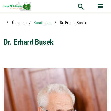
Hauptnavigation
Hauptinhalt
Service
Aktuelle Seite:
Über uns
Kuratorium
Dr. Erhard Busek
Dr. Erhard Busek