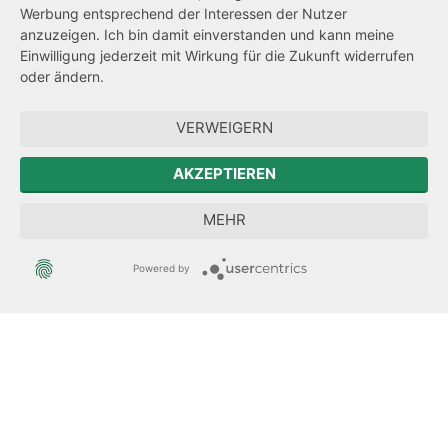
Werbung entsprechend der Interessen der Nutzer
Transparenzanspruch
anzuzeigen. Ich bin damit einverstanden und kann meine
Einwilligung jederzeit mit Wirkung für die Zukunft widerrufen
Hinweisgeberschutz
oder ändern.
Zum Sächsischen Landtag
VERWEIGERN
Der Sächsische Integrationsbeauftragte
AKZEPTIEREN
Sächsische Landesbeauftragte zur Aufarbeitung der SED-
MEHR
Diktatur
Powered by