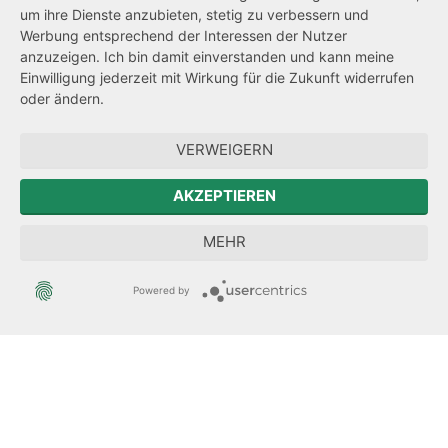
um ihre Dienste anzubieten, stetig zu verbessern und
Barrierefreiheit
Werbung entsprechend der Interessen der Nutzer
Transparenzanspruch
anzuzeigen. Ich bin damit einverstanden und kann meine
Einwilligung jederzeit mit Wirkung für die Zukunft widerrufen
Hinweisgeberschutz
oder ändern.
Zum Sächsischen Landtag
VERWEIGERN
Der Sächsische Integrationsbeauftragte
AKZEPTIEREN
Sächsische Landesbeauftragte zur Aufarbeitung der SED-
MEHR
Diktatur
Powered by