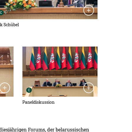
Urheber der Grafik:
C
rk Schübel
Detailansicht öffnen:
Urheber der Grafik:
C
Paneldiskussion
iesjährigen Forums, der belarussischen