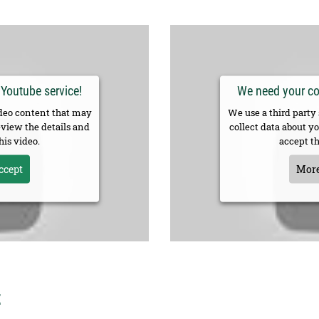
 Youtube service!
We need your con
ideo content that may
We use a third party
review the details and
collect data about yo
his video.
accept th
ccept
More
z