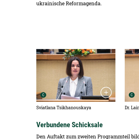
ukrainische Reformagenda.
Detailansicht öffnen:
Detail
Urheber der Grafik:
C
Ur
C
Sviatlana Tsikhanouskaya
Dr. Lai
Verbundene Schicksale
Den Auftakt zum zweiten Programmteil bild