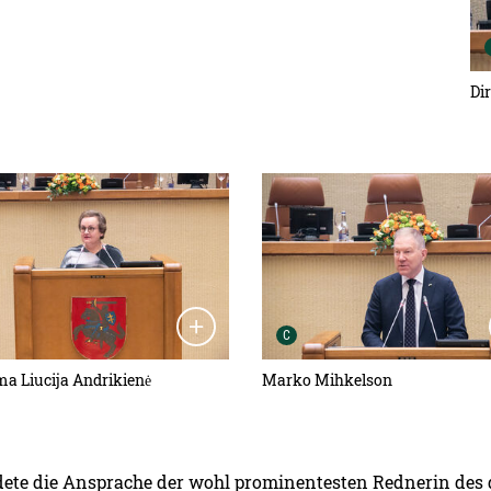
Di
ansicht öffnen:
Detailansicht öffnen:
heber der Grafik:
Urheber der Grafik:
C
ma Liucija Andrikienė
Marko Mihkelson
ete die Ansprache der wohl prominentesten Rednerin des d