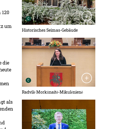
n 120
Urheber der Grafik:
C
atz um
Historisches Seimas-Gebäude
Detailansicht öffnen:
e die
 heute
Urheber der Grafik:
C
hmen
Radvilė Morkūnaitė-Mikulėnienė
gt als
Detailansicht öffnen:
ngenden
und