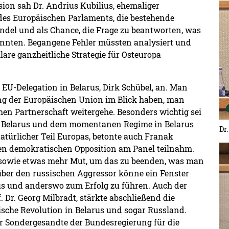
ion sah Dr. Andrius Kubilius, ehemaliger
De
des Europäischen Parlaments, die bestehende
ndel und als Chance, die Frage zu beantworten, was
önnten. Begangene Fehler müssten analysiert und
are ganzheitliche Strategie für Osteuropa
r EU-Delegation in Belarus, Dirk Schübel, an. Man
ung der Europäischen Union im Blick haben, man
hen Partnerschaft weitergehe. Besonders wichtig sei
d Belarus und dem momentanen Regime in Belarus
Dr
natürlicher Teil Europas, betonte auch Franak
De
chen demokratischen Opposition am Panel teilnahm.
 sowie etwas mehr Mut, um das zu beenden, was man
über den russischen Aggressor könne ein Fenster
rus und anderswo zum Erfolg zu führen. Auch der
 Dr. Georg Milbradt, stärkte abschließend die
ische Revolution in Belarus und sogar Russland.
r Sondergesandte der Bundesregierung für die