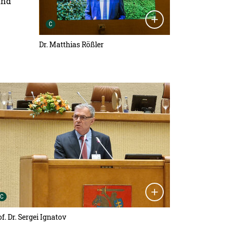
und
Urheber der Grafik:
C
Dr. Matthias Rößler
tailansicht öffnen:
Urheber der Grafik:
C
f. Dr. Sergei Ignatov