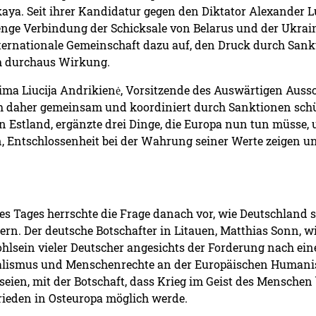
aya. Seit ihrer Kandidatur gegen den Diktator Alexander L
enge Verbindung der Schicksale von Belarus und der Ukrain
 internationale Gemeinschaft dazu auf, den Druck durch San
och durchaus Wirkung.
ima Liucija Andrikienė, Vorsitzende des Auswärtigen Auss
h daher gemeinsam und koordiniert durch Sanktionen schü
 Estland, ergänzte drei Dinge, die Europa nun tun müsse,
en, Entschlossenheit bei der Wahrung seiner Werte zeigen u
es Tages herrschte die Frage danach vor, wie Deutschland s
dern. Der deutsche Botschafter in Litauen, Matthias Sonn, 
lsein vieler Deutscher angesichts der Forderung nach einer
ismus und Menschenrechte an der Europäischen Humanisti
seien, mit der Botschaft, dass Krieg im Geist des Menschen
ieden in Osteuropa möglich werde.