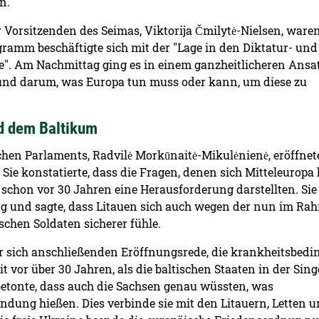
n.
r Vorsitzenden des Seimas, Viktorija Čmilytė-Nielsen, ware
ramm beschäftigte sich mit der "Lage in den Diktatur- und
ne". Am Nachmittag ging es in einem ganzheitlicheren Ans
" und darum, was Europa tun muss oder kann, um diese zu
d dem Baltikum
schen Parlaments, Radvilė Morkūnaitė-Mikulėnienė, eröffnet
ie konstatierte, dass die Fragen, denen sich Mitteleuropa
h schon vor 30 Jahren eine Herausforderung darstellten. Sie
ng und sagte, dass Litauen sich auch wegen der nun im Ra
schen Soldaten sicherer fühle.
er sich anschließenden Eröffnungsrede, die krankheitsbedin
t vor über 30 Jahren, als die baltischen Staaten in der Si
betonte, dass auch die Sachsen genau wüssten, was
ndung hießen. Dies verbinde sie mit den Litauern, Letten 