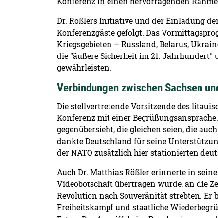
Konferenz in einen hervorragenden Rahme
Dr. Rößlers Initiative und der Einladung de
Konferenzgäste gefolgt. Das Vormittagsprog
Kriegsgebieten – Russland, Belarus, Ukrai
die "äußere Sicherheit im 21. Jahrhundert
gewährleisten.
Verbindungen zwischen Sachsen un
Die stellvertretende Vorsitzende des litaui
Konferenz mit einer Begrüßungsansprache. S
gegenübersieht, die gleichen seien, die auc
dankte Deutschland für seine Unterstützu
der NATO zusätzlich hier stationierten deut
Auch Dr. Matthias Rößler erinnerte in sein
Videobotschaft übertragen wurde, an die Zei
Revolution nach Souveränität strebten. Er 
Freiheitskampf und staatliche Wiederbegrü