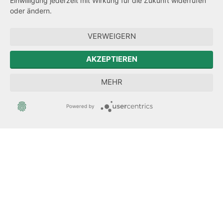
Einwilligung jederzeit mit Wirkung für die Zukunft widerrufen
Hinweisgeberschutz
oder ändern.
Zum Sächsischen Landtag
VERWEIGERN
Der Sächsische Integrationsbeauftragte
AKZEPTIEREN
Sächsische Landesbeauftragte zur Aufarbeitung der SED-
MEHR
Diktatur
Powered by